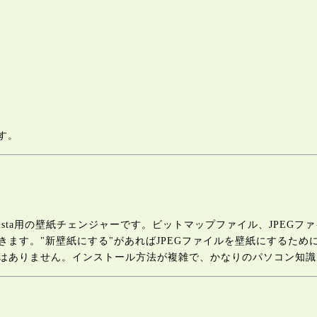
す。
/ME/XP/Vista用の壁紙チェンジャーです。ビットマップファイル、J
ます。"新壁紙にする"があればJPEGファイルを壁紙にするた
はありません。インストール方法が複雑で、かなりのパソコン知識