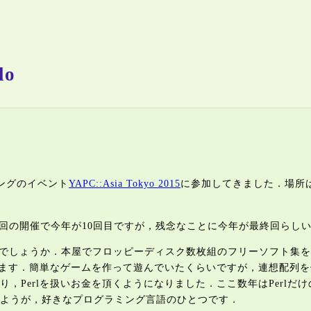
lo
ミングのイベント
YAPC::Asia Tokyo 2015
に参加してきました．場所
年1回の開催で今年が10回目ですが，残念なことに今年が最終回らし
4年頃でしょうか．本屋でフロッピーディスク数枚組のフリーソフト集を
思います．簡単なゲームを作って遊んでいたくらいですが，連想配列
流行り，Perlを扱いお金を頂くようになりました．ここ数年はPer
ようが，好きなプログラミング言語のひとつです．