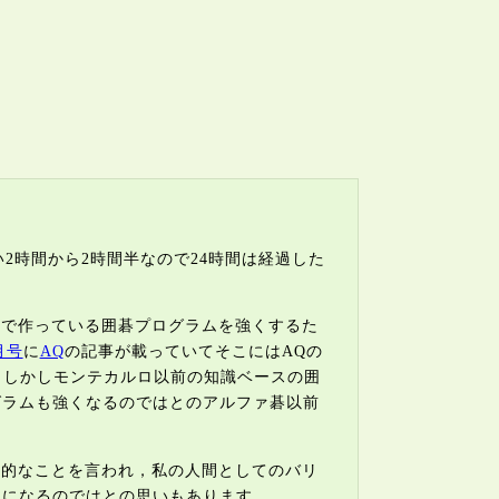
い2時間から2時間半なので24時間は経過した
味で作っている囲碁プログラムを強くするた
月号
に
AQ
の記事が載っていてそこにはAQの
．しかしモンテカルロ以前の知識ベースの囲
グラムも強くなるのではとのアルファ碁以前
る的なことを言われ，私の人間としてのバリ
うになるのではとの思いもあります．