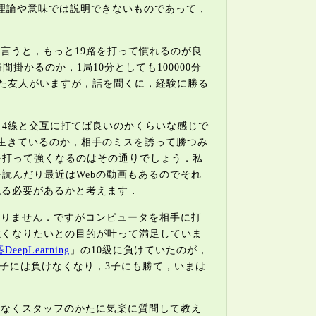
理論や意味では説明できないものであって，
と言うと，もっと19路を打って慣れるのが良
かるのか，1局10分としても100000分
た友人がいますが，話を聞くに，経験に勝る
と4線と交互に打てば良いのかくらいな感じで
生きているのか，相手のミスを誘って勝つみ
を打って強くなるのはその通りでしょう．私
読んだり最近はWebの動画もあるのでそれ
ねる必要があるかと考えます．
かりません．ですがコンピュータを相手に打
強くなりたいとの目的が叶って満足していま
epLearning
」の10級に負けていたのが，
，4子には負けなくなり，3子にも勝て，いまは
でなくスタッフのかたに気楽に質問して教え