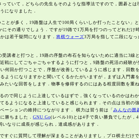
さっていて，どちらの先生もそのような指導法ですので，囲碁とは
うになりました．
つことが多く，19路盤は人生で100局くらいしか打ったことない」
にその通りでしょう．ですが19路で1万局を打つのってどれだけ時間掛
のかは若干疑問になります．
将棋ウォーズ
3万局を指して二段になっ
の受講者と打つと，19路の序盤の布石を知らないために適当に3線
近戦にしてごちゃごちゃするように打つと，9路盤の死活の経験が
習い何回か打つことで，序盤が改善しているように感じます．回数
けるようになりますかと聞いてくるかたがいますが，まずは入門書を
みたいな回答をします．物事を修得するのにはある程度回数を重
るので同じように上達しているはずで，強くなっているのかはわ
てるようになると上達していると感じられます．その点は当初の
ベーションの維持につながります． 棋力は習う前は「
みんなの囲碁De
級に勝ちました．
GNU Go
(レベル10)とは4子で良い勝負でしたが
弱いなりに成長が感じられ，達成感があります．
ですぐに質問して理解が深まることがありますし，プロ棋士だけ