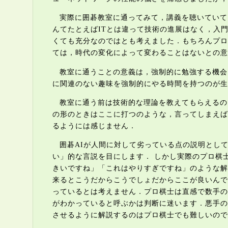
実際に囲碁教室に通ってみて，講義を聴いていて
んてたとえばITとは違って技術の進展はなく，入
くても充分なのではとも考えました．もちろんプロ
ては，時代の変化によって変わることはないとの意
教室に通うことの意義は，強制的に勉強する機会
に関連のない趣味を強制的にやる時間を持つのが生
教室に通う前は技術的な理論を教えてもらえるの
の形のときはここに打つのような，言ってしまえば
るようには感じません．
囲碁AIが人間に対して劣っている点の説明とし
い」的な言説を目にします． しかし実際のプロ棋
きいですね」「これはやりすぎですね」のような解
来るとこうだからこうでしょだからここが良いんで
っているとは考えません．プロ棋士は直感で数手の
がわかっていると呼ぶかは判断に迷います．悪手の
させるように解説するのはプロ棋士でも難しいので