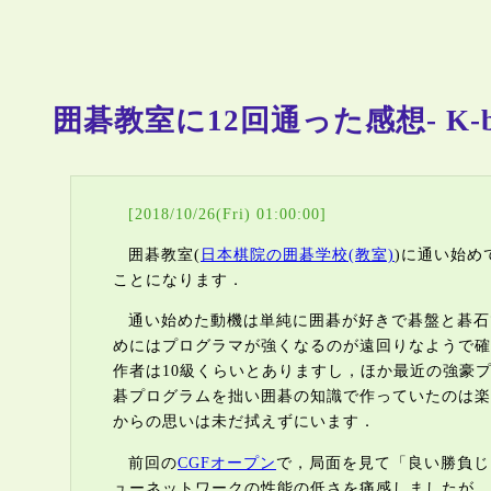
囲碁教室に12回通った感想- K-b
[2018/10/26(Fri) 01:00:00]
囲碁教室(
日本棋院の囲碁学校(教室)
)に通い始め
ことになります．
通い始めた動機は単純に囲碁が好きで碁盤と碁石
めにはプログラマが強くなるのが遠回りなようで確
作者は10級くらいとありますし，ほか最近の強豪
碁プログラムを拙い囲碁の知識で作っていたのは楽
からの思いは未だ拭えずにいます．
前回の
CGFオープン
で，局面を見て「良い勝負じ
ューネットワークの性能の低さを痛感しましたが，