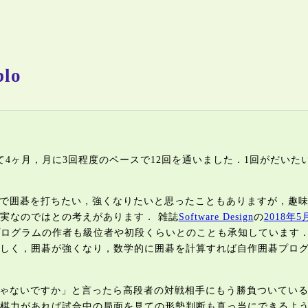
lo
て4ヶ月，月に3回程度のペースで12回を通いました．1回がだいた
で囲碁を打ちたい，強くなりたいと思ったこともありますが，趣
実なのではとの考えがあります． 雑誌
Software Design
の
2018年5
プログラムの作者も級位者や初段くらいとのことも承知しています
しく，囲碁が強くなり，数学的に囲碁を計算すれば自作囲碁プロ
ゃないですか」と言ったら高段者の対戦相手にもう勝負ついてい
棋力があれば試合中の局面を見ての形勢判断も真っ当にできるよ