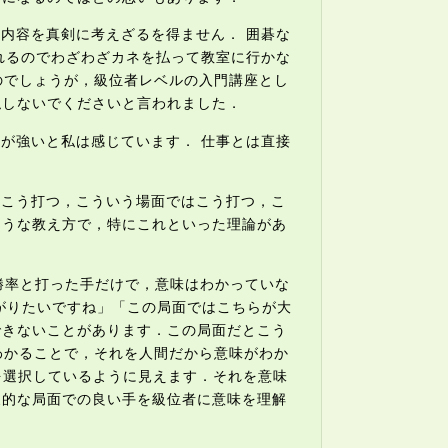
内容を真剣に考えざるを得ません． 囲碁な
れるのでわざわざカネを払って教室に行かな
のでしょうが，級位者レベルの入門講座とし
似しないでくださいと言われました．
が強いと私は感じています． 仕事とは直接
はこう打つ，こういう場面ではこう打つ，こ
ような教え方で，特にこれといった理論があ
勝率と打った手だけで，意味はわかっていな
がりたいですね」「この局面ではこちらが大
できないことがあります．この局面だとこう
わかることで，それを人間だから意味がわか
を選択しているように見えます．それを意味
象的な局面での良い手を級位者に意味を理解