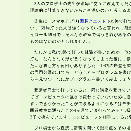
2人のプロ棋士の先生が週毎に交互に教えてくだ
理論的に計算できないからこそ深いのかと考えるよ
先生に「スマホアプリ(
囲碁クエスト
)の9路で打
い，1万局打った人は強くなっていると言われ，確か
イコール69日で，それなら教室で習う意義がある
ものはないのかもしれません．
たしかに私は9路で打った経験が多いためか，他
打ち，なんとなく形が悪くなってしまった後に，接
たいな勝ち方が何回かありました．19路の序盤を
の専門分野のITでも，どうしたらプログラムを書
らを見つつ，なにかプログラムを書いてみましょう
受講者同士で打っていると，同じ講座を受けてい
てばコンピュータの強さは変わっていないために勝
す．できなかったことができるようになるのはモチ
囲碁教室に通ったこの4ヶ月でいま打ってみると8
2子で挑んでいます．コンピュータを相手にすると
プロ棋士から直接に講義を聞いて疑問点をその場