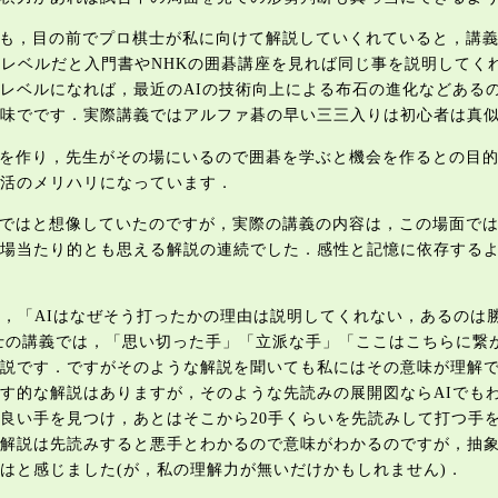
も，目の前でプロ棋士が私に向けて解説していくれていると，講義
門レベルだと入門書やNHKの囲碁講座を見れば同じ事を説明してく
レベルになれば，最近のAIの技術向上による布石の進化などある
味でです．実際講義ではアルファ碁の早い三三入りは初心者は真
を作り，先生がその場にいるので囲碁を学ぶと機会を作るとの目的
活のメリハリになっています．
ではと想像していたのですが，実際の講義の内容は，この場面で
場当たり的とも思える解説の連続でした．感性と記憶に依存する
て，「AIはなぜそう打ったかの理由は説明してくれない，あるのは
士の講義では，「思い切った手」「立派な手」「ここはこちらに繋
説です．ですがそのような解説を聞いても私にはその意味が理解
す的な解説はありますが，そのような先読みの展開図ならAIでも
良い手を見つけ，あとはそこから20手くらいを先読みして打つ手
解説は先読みすると悪手とわかるので意味がわかるのですが，抽
はと感じました(が，私の理解力が無いだけかもしれません)．