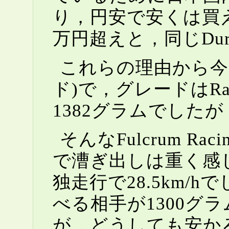
り，円安で安くは買えま
万円超えと，同じDu
これらの理由から今回は
ド)で，グレードはRa
1382グラムでした
そんなFulcrum 
で漕ぎ出しは重く感じま
独走行で28.5km
べる相手が1300グ
が，どうしても安か