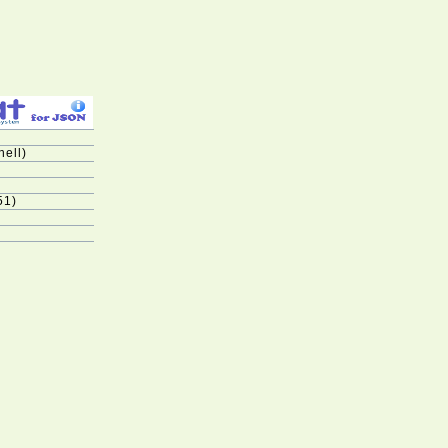
ell)
51)
ーの脆弱性について（JVN#35567473）
VE-2025-20333等)