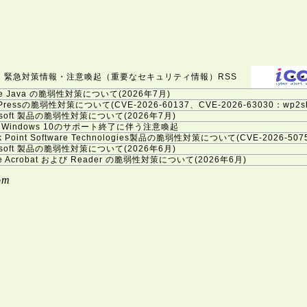
22日 緊急対策情報・注意喚起（重要なセキュリティ情報）RSS
le Java の脆弱性対策について(2026年7月)
Pressの脆弱性対策について(CVE-2026-60137、CVE-2026-63030：wp2sh
rosoft 製品の脆弱性対策について(2026年7月)
Windows 10のサポート終了に伴う注意喚起
k Point Software Technologies製品の脆弱性対策について(CVE-2026-507
rosoft 製品の脆弱性対策について(2026年6月)
e Acrobat および Reader の脆弱性対策について(2026年6月)
ARDIANWALL MailSuite」におけるスタックベースのバッファオーバーフロ
om
rosoft 製品の脆弱性対策について(2026年5月)
 Alto Networks製PAN-OSの脆弱性対策について(CVE-2026-0300)
inuxの脆弱性対策について(CVE-2026-31431、Copy Fail)
xの脆弱性対策について(CVE-2026-31431、Copy Fail)
isco Secure Firewall ASAおよびCisco Secure FTDの脆弱性について (C
le Java の脆弱性対策について(2026年4月)
e Acrobat および Reader の脆弱性対策について(2026年4月)_2
rosoft 製品の脆弱性対策について(2026年4月)
e Acrobat および Reader の脆弱性対策について(2026年4月)
vable Type」における複数の脆弱性について（JVN#66473735）
rosoft 製品の脆弱性対策について(2026年3月)
e Acrobat および Reader の脆弱性対策について(2026年3月)